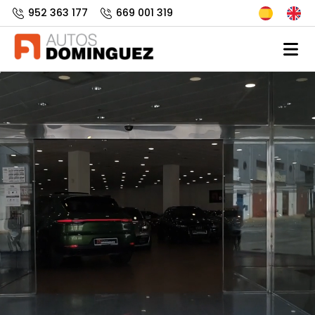
952 363 177
669 001 319