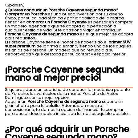
(Spanish)
¿Q
uieres conducir
un Porsche Cayenne
segunda mano
?
Comprar un Porsche
es una buena inversión por su diseño
único, por su calidad técnica y por la fiabilidad de la marca.
Pensar en
comprar un Porsche Cayenne
es pensar en comprar
un modelo legendario que se adapta a la perfección a
cualquier estilo de vida. Si te apasiona viajar en familia, un
Porsche Cayanne de segunda mano
es el que mejor se adapta
a tus requisitos.
El Porsche Cayanne tiene el honor de haber sido el
primer SUV
super premium
de la firma alemana, siendo uno de los buques
insignias de Porsche. Un modelo que no renuncia a su
deportividad y que destaca por su confort y espacio interior.
¡Porsche Cayenne segunda
mano al mejor precio!
Si quieres darte un capricho de conducir la mecánica potente
de Porsche, los vehículos de la marca Porsche de Autos
Domínguez son tu mejor opción.
Adquirir un
Porsche Cayenne de segunda mano
supone un
gran ahorro para tu bolsillo. Además, en nuestro
concesionario, te damos la opción de financiar tu comprar
para que el desembolso inicial sea lo más asequible posible.
¿Por qué adquirir un Porsche
Cayenne segunda mano?